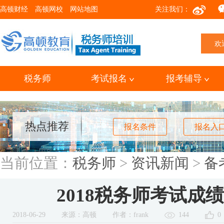
高顿财经
高顿网校
网站地图
关注我们：
欢
税务师
考试报名
报考辅导
热点推荐
报名条件
报名入
当前位置：
税务师
>
资讯新闻
>
备
2018税务师考试成
2018-06-29
来源：高顿
作者：frank
144
0