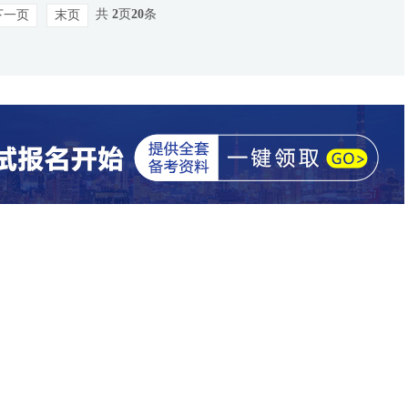
共
2
页
20
条
下一页
末页