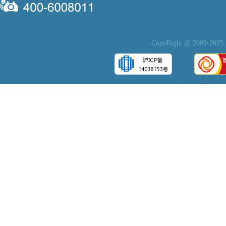
CopyRight @ 200