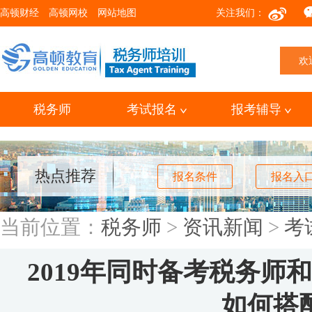
高顿财经
高顿网校
网站地图
关注我们：
欢
税务师
考试报名
报考辅导
热点推荐
报名条件
报名入
当前位置：
税务师
>
资讯新闻
>
考
2019年同时备考税务师
如何搭