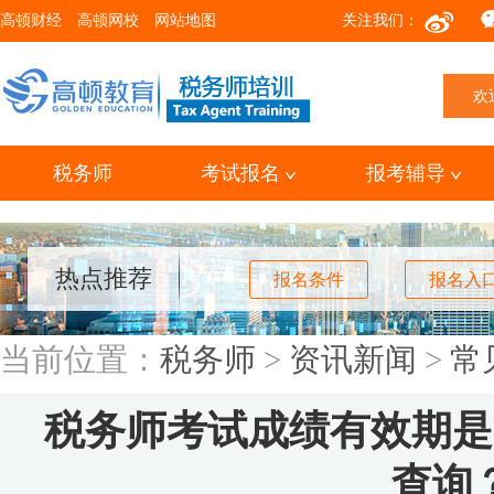
高顿财经
高顿网校
网站地图
关注我们：
欢
税务师
考试报名
报考辅导
热点推荐
报名条件
报名入
当前位置：
税务师
>
资讯新闻
>
常
税务师考试成绩有效期是
查询