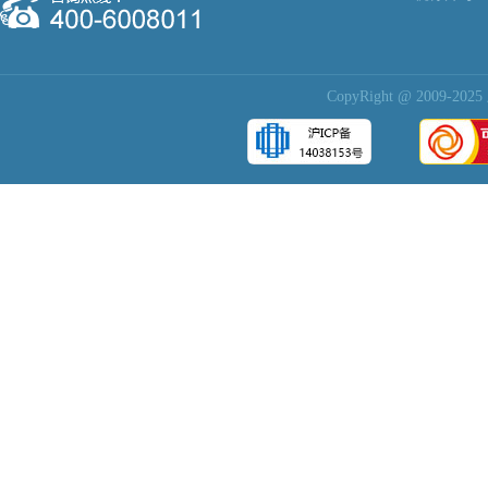
CopyRight @ 200